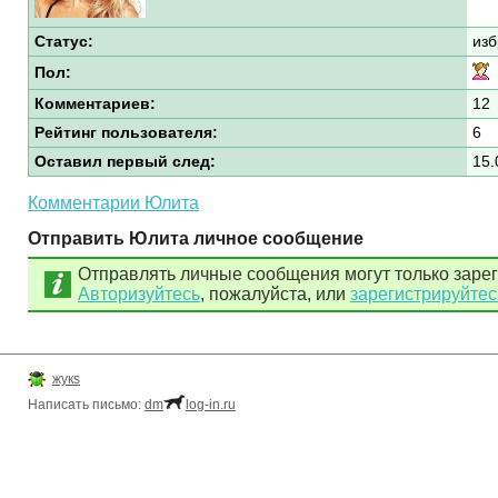
Статус:
изб
Пол:
Комментариев:
12
Рейтинг пользователя:
6
Оставил первый след:
15.
Комментарии Юлита
Отправить Юлита личное сообщение
Отправлять личные сообщения могут только заре
Авторизуйтесь
, пожалуйста, или
зарегистрируйтес
жукs
Написать письмо:
dm
log-in.ru