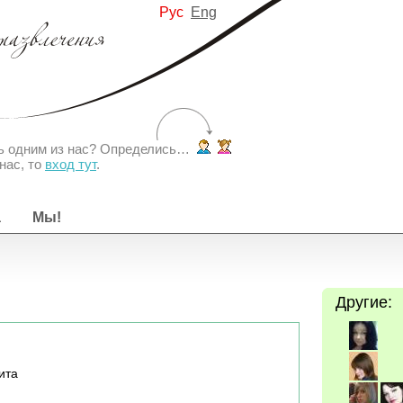
Рус
Eng
ть одним из нас? Определись…
нас, то
вход тут
.
а
Мы!
Другие:
ита