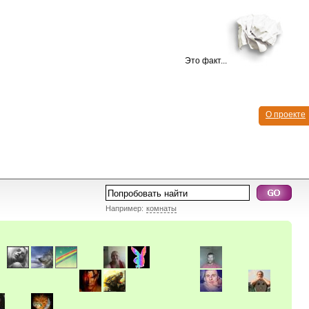
Это факт...
О проекте
Например:
комнаты