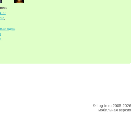
ния:
a_st
,
a92
,
,
акая одна
,
л
,
K
,
© Log-in.ru 2005-2026
мобильная версия