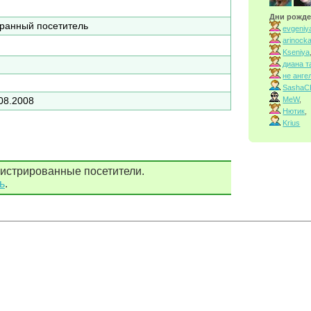
Дни рожде
ранный посетитель
evgeniy
arinock
Kseniya
диана т
не анге
SashaC
MeW
,
08.2008
Нютик
,
Krius
гистрированные посетители.
ь
.