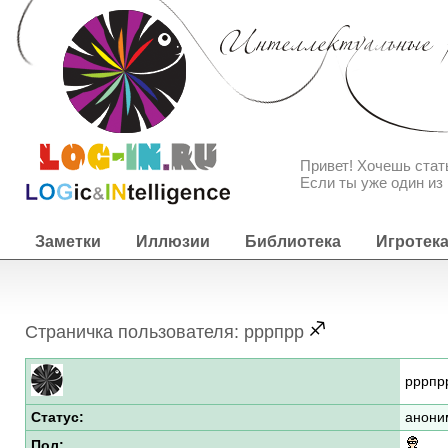
Привет! Хочешь ста
Если ты уже один из 
Заметки
Иллюзии
Библиотека
Игротек
Страничка пользователя: рррпрр
рррпр
Статус:
анони
Пол: