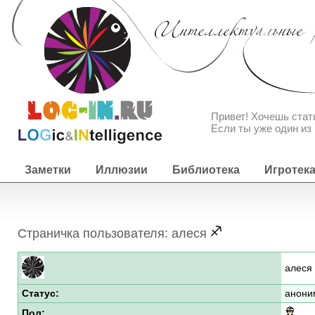
Привет! Хочешь ста
Если ты уже один из 
Заметки
Иллюзии
Библиотека
Игротек
Страничка пользователя: алеся
алеся
Статус:
анони
Пол: