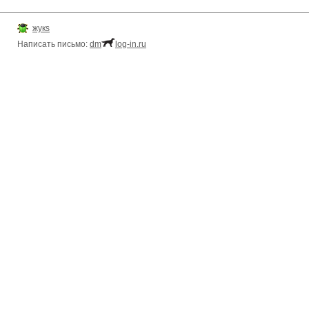
жукs
Написать письмо:
dm
log-in.ru