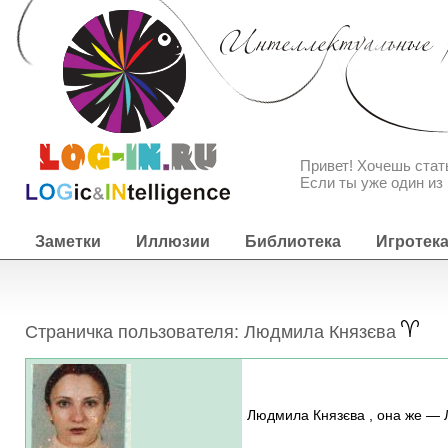
Привет! Хочешь ста
Если ты уже один из 
Заметки
Иллюзии
Библиотека
Игротек
Страничка пользователя: Людмила Князєва
Людмила Князєва , она же —