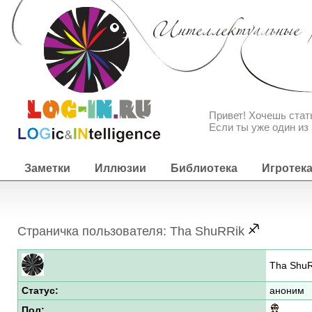
Привет! Хочешь ста
Если ты уже один из 
Заметки
Иллюзии
Библиотека
Игротек
Страничка пользователя: Tha ShuRRik
Tha Shu
Статус:
аноним
Пол: