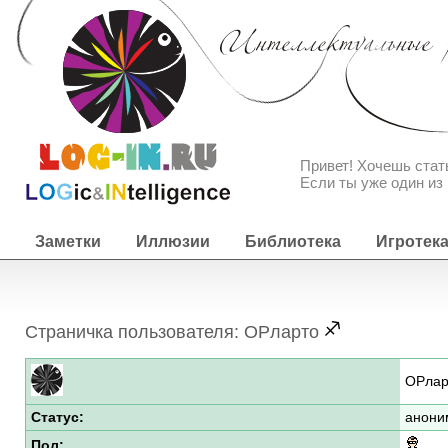
Привет! Хочешь ста
Если ты уже один из 
Заметки
Иллюзии
Библиотека
Игротек
Страничка пользователя: ОРларто
ОРлар
Статус:
анони
Пол: