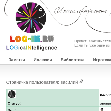
Привет! Хочешь ста
Если ты уже один из 
Заметки
Иллюзии
Библиотека
Игротек
Страничка пользователя: василий
васил
Статус:
анони
Пол: