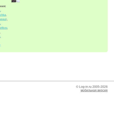
ния:
а
,
ochka
,
инка)
,
a
,
i4kov
,
,
u
,
0
© Log-in.ru 2005-2026
мобильная версия