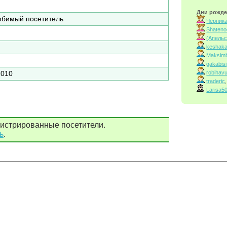
Дни рожде
бимый посетитель
Черник
Shaten
(Апельс
keshak
Maksimb
gakabisi
robihav
2010
traderic
,
Larisa5
гистрированные посетители.
ь
.