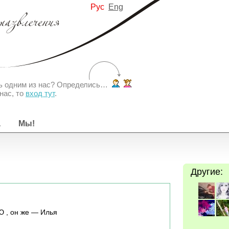
Рус
Eng
ть одним из нас? Определись…
нас, то
вход тут
.
а
Мы!
Другие:
 , он же — Илья