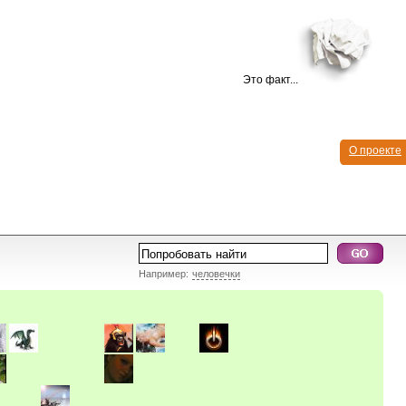
Это факт...
О проекте
Например:
человечки