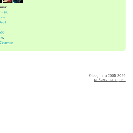
ния:
h|{@
,
Line
,
evil
,
а08
,
ne
,
 Семенко
© Log-in.ru 2005-2026
мобильная версия