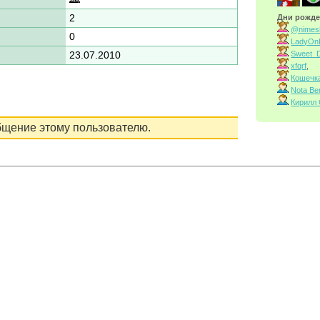
2
Дни рожде
@nimes
0
LadyOn
Sweet_D
23.07.2010
xfqrf
,
Кошечк
Nota Be
Кирилл
бщение этому пользователю.