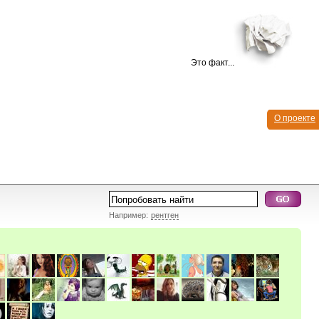
Это факт...
О проекте
Например:
рентген