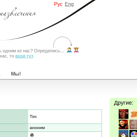
Рус
Eng
ть одним из нас? Определись…
нас, то
вход тут
.
а
Мы!
Другие:
Tim
аноним