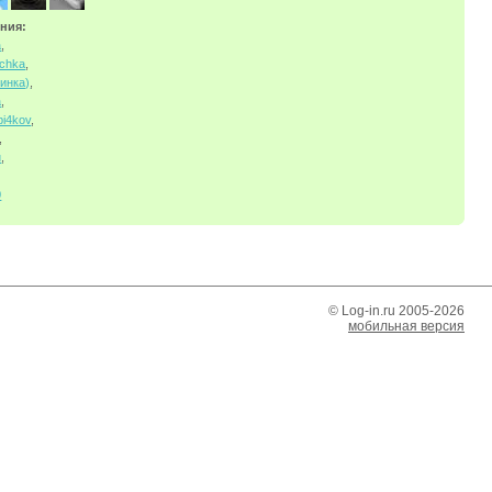
ния:
а
,
ochka
,
инка)
,
a
,
i4kov
,
,
u
,
0
© Log-in.ru 2005-2026
мобильная версия