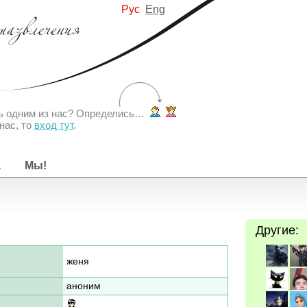
Рус
Eng
ть одним из нас? Определись…
нас, то
вход тут
.
а
Мы!
Другие:
женя
аноним