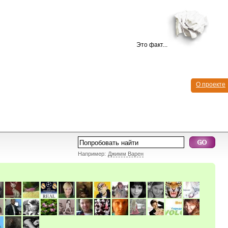
Это факт...
О проекте
Например:
Джимм Варен