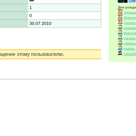
1
Дни рожде
Черник
0
Shaten
(Апельс
30.07.2010
keshak
Maksimb
gakabisi
robihav
traderic
,
бщение этому пользователю.
Larisa5