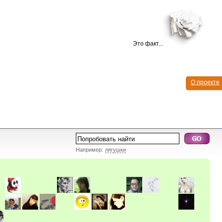
Это факт...
О проекте
Например:
лягушки