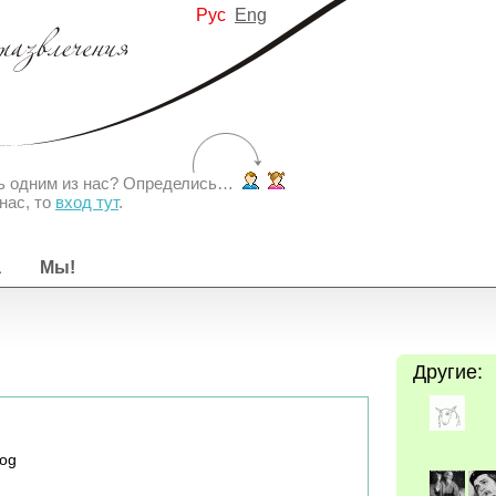
Рус
Eng
ть одним из нас? Определись…
нас, то
вход тут
.
а
Мы!
Другие:
og