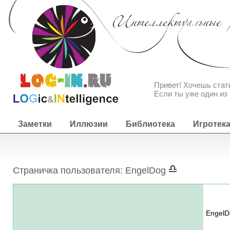
Привет! Хочешь ста
Если ты уже один из 
Заметки
Иллюзии
Библиотека
Игротек
Страничка пользователя: EngelDog
EngelD