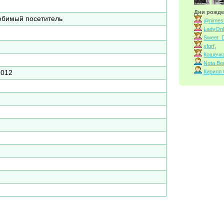
Дни рожде
бимый посетитель
@nimes
LadyOn
Sweet_D
xfqrf
,
Кошечк
Nota Be
Кирилл
2012