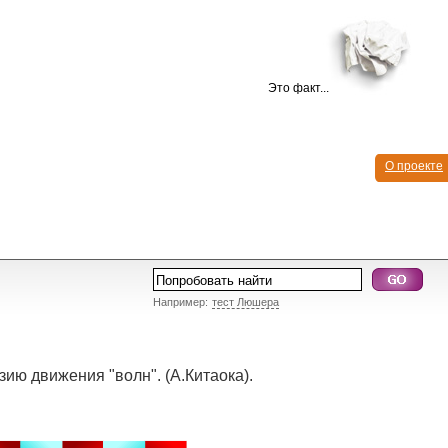
Это факт...
О проекте
Например:
тест Люшера
ию движения "волн". (А.Китаока).