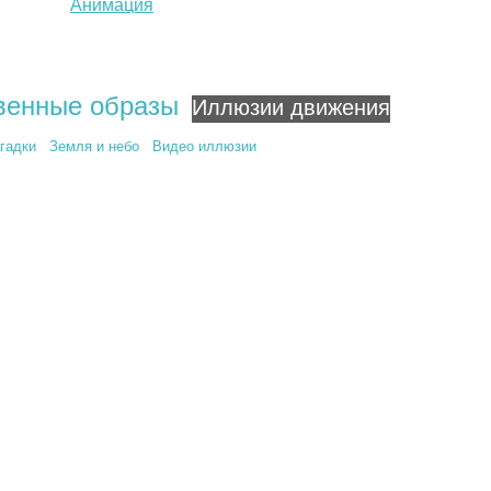
Анимация
ствия
бесконечности
венные образы
Иллюзии движения
агадки
Земля и небо
Видео иллюзии