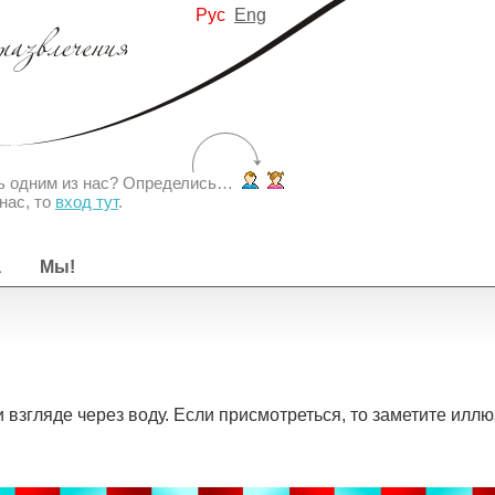
Рус
Eng
ть одним из нас? Определись…
нас, то
вход тут
.
а
Мы!
взгляде через воду. Если присмотреться, то заметите иллюз