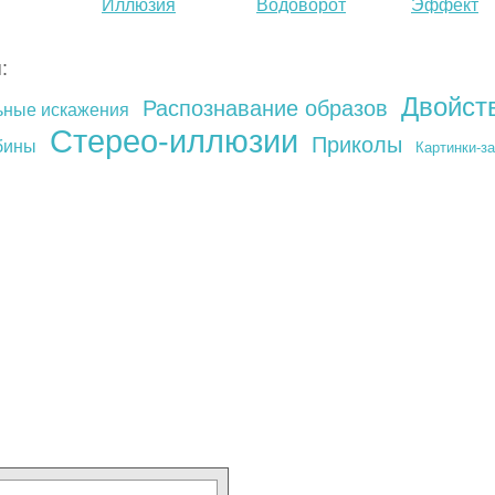
Иллюзия
Водоворот
Эффект
шестеренки
последей
движения
:
Двойст
Распознавание образов
ьные искажения
Стерео-иллюзии
Приколы
бины
Картинки-з