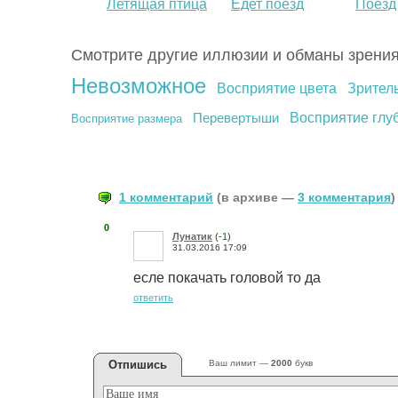
Летящая птица
Едет поезд
Поезд
Смотрите другие иллюзии и обманы зрения
Невозможное
Восприятие цвета
Зрител
Восприятие глу
Перевертыши
Восприятие размера
1 комментарий
(в архиве —
3 комментария
)
0
Лунатик
(
-1
)
31.03.2016 17:09
есле покачать головой то да
ответить
Отпишись
Ваш лимит —
2000
букв