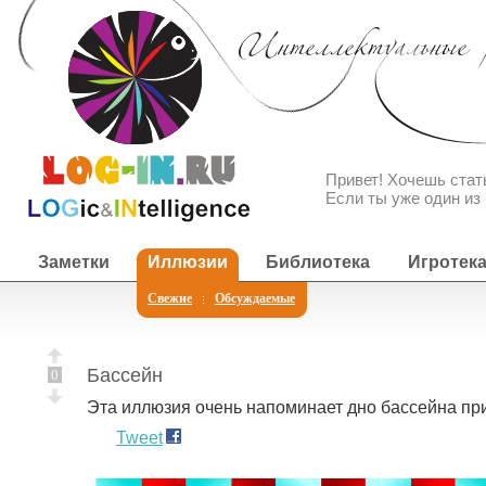
Привет! Хочешь ста
Если ты уже один из 
Заметки
Иллюзии
Библиотека
Игротек
Свежие
Обсуждаемые
Бассейн
0
Эта иллюзия очень напоминает дно бассейна при 
Tweet