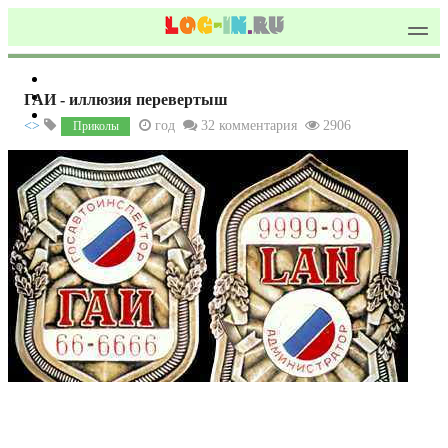
ГАИ - иллюзия перевертыш
<>
год
32 комментария
2906
Приколы