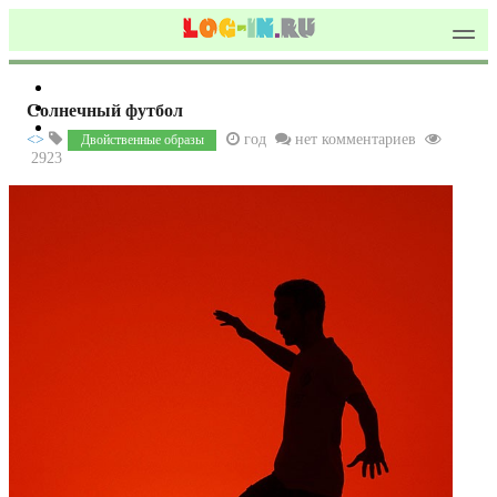
Солнечный футбол
<>
год
нет комментариев
Двойственные образы
2923