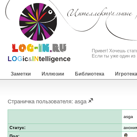
Привет! Хочешь ста
Если ты уже один из 
Заметки
Иллюзии
Библиотека
Игротек
Страничка пользователя: asga
asga
Статус:
анони
Пол: