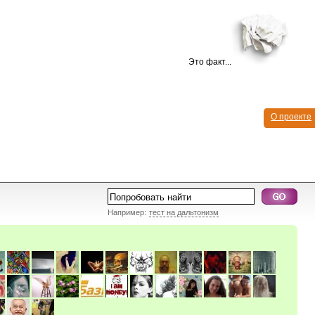
Это факт...
О проекте
Например:
тест на дальтонизм