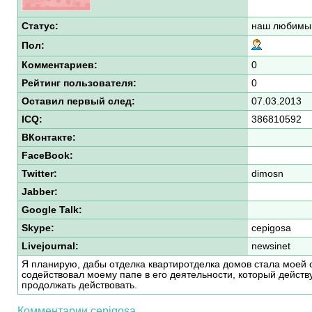
Статус:
наш любимый
Пол:
Комментариев:
0
Рейтинг пользователя:
0
Оставил первый след:
07.03.2013
ICQ:
386810592
ВКонтакте:
FaceBook:
Twitter:
dimosn
Jabber:
Google Talk:
Skype:
cepigosa
Livejournal:
newsinet
Я планирую, дабы отделка квартиротделка домов стала моей 
содействовал моему папе в его деятельности, который действ
продолжать действовать.
Комментарии cepigosa