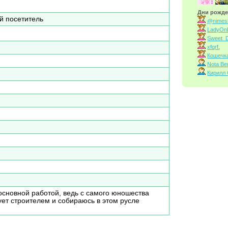
Дни рожде
 посетитель
@nimes
LadyOn
Sweet_D
xfqrf
,
Кошечк
Nota Be
Кирилл
основной работой, ведь с самого юношества
ует строителем и собираюсь в этом русле