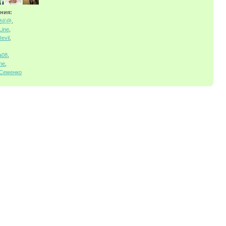
ния:
h|{@
,
Line
,
evil
,
а08
,
ne
,
 Семенко