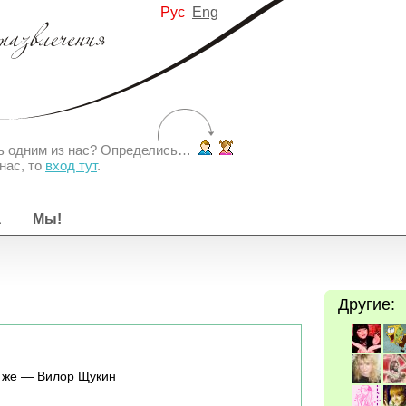
Рус
Eng
ть одним из нас? Определись…
нас, то
вход тут
.
а
Мы!
Другие:
н же — Вилор Щукин