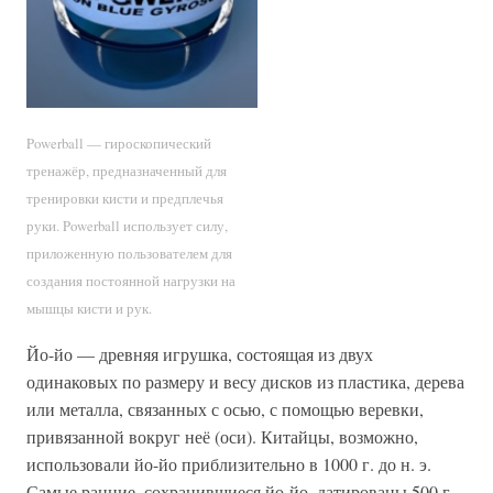
Powerball — гироскопический
тренажёр, предназначенный для
тренировки кисти и предплечья
руки. Powerball использует силу,
приложенную пользователем для
создания постоянной нагрузки на
мышцы кисти и рук.
Йо-йо — древняя игрушка, состоящая из двух
одинаковых по размеру и весу дисков из пластика, дерева
или металла, связанных с осью, с помощью веревки,
привязанной вокруг неё (оси). Китайцы, возможно,
использовали йо-йо приблизительно в 1000 г. до н. э.
Самые ранние, сохранившиеся йо-йо, датированы 500 г.