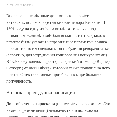
Китайский волчок
Впервые на необычные динамические свойства
китайских волчков обратил внимание лорд Кельвин. В
1891 году на одну из форм китайского волчка под
названием «wendekreisel» был выдан патент. Однако, в
патенте были указаны неправильные параметры волчка
— если точно им следовать, он не будет переворачиваться
(вероятно, для затруднения копирования конкурентами).
В 1950 году волчок переоткрыл датский инженер Вернер
Остберг (Werner Ostberg), который также получил на него
патент. С тех пор волчки приобрели в мире большую
популярность.
Волчок - прадедушка навигации
гироскопа
До изобретения
(не путайть с гороскопом. Это
немного разные вещи.) человечество использовало
различные методы определения направления в