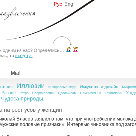
Рус
Eng
ть одним из нас? Определись…
нас, то
вход тут
.
а
Мы!
Иллюзии
етения
Искусство и дизайн
Интересные люди
Микроми
Разное
Угад
Ретро
Сверхчеловек
Сделай сам
Сомнительно
Технологии
Чудеса природы
 на рост усов у женщин
колай Власов заявил о том, что при употреблении молока
мужские половые признаки». Интервью чиновника под заго