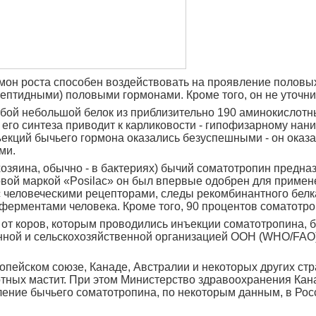
он роста способен воздействовать на проявление половых п
ептидными) половыми гормонами. Кроме того, он не уточни
обой небольшой белок из приблизительно 190 аминокислотн
к его синтеза приводит к карликовости - гипофизарному на
екций бычьего гормона оказались безуспешными - он оказ
ми.
озяина, обычно - в бактериях) бычий соматотропин предна
овой маркой «Posilac» он был впервые одобрен для примен
с человеческими рецепторами, следы рекомбинантного белк
ерментами человека. Кроме того, 90 процентов соматотро
о от коров, которым проводились инъекции соматотропина
нной и сельскохозяйственной организацией ООН (WHO/FAO
ейском союзе, Канаде, Австралии и некоторых других стран
тных мастит. При этом Министерство здравоохранения Кана
ление бычьего соматотропина, по некоторым данным, в Рос