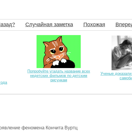
азад?
Случайная заметка
Похожая
Впере
Попробуйте угадать название всех
Ученые доказали
недетских фильмов по детским
самоб
рисункам
года
 появление феномена Кончита Вуртц