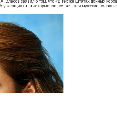
А, Власов заявил о том, что «В тех же Штатах дойных кор
 А у женщин от этих гормонов появляются мужские половые 