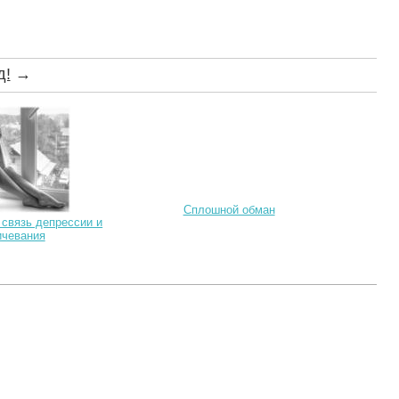
д!
→
Сплошной обман
 связь депрессии и
ичевания