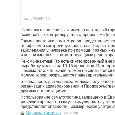
рис.1. RESERVED
Чиновник не пояснил, как именно пептидный горм
позвоночных контролируются стероидными (не п
Гормон роста или соматотропин представляет с
гипофизом и контролирует рост тела. Недостато
заболевания у человека при помощи прямых инъ
и не связывался с соответствующими рецептора
Рекомбинантный (то есть синтезированный вне х
выработку молока на 10-15 процентов. Под торг
Помимо того, что бычий гормон не связывается 
молоке коров, разрушаются пищеварительными ф
Безопасность для человека молока, полученног
организации здравоохранения и Продовольстве
другими организациями.
Использование соматотропина запрещено в Европ
инъекции препарата могут стимулировать у живо
представляет опасности. Коммерческое употреб
Маринка Картинка
29.03.2013