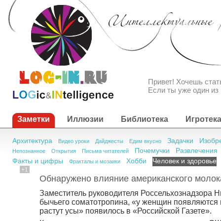
Привет! Хочешь ста
Если ты уже один из 
Заметки
Иллюзии
Библиотека
Игротек
Архитектура
Задачки
Изобр
Видео уроки
Дайджесты
Едим вкусно
Почемучки
Развлечения
Непознанное
Открытия
Письма читателей
Факты и цифры
Хобби
Человек и здоровье
Фракталы и мозаики
+1
Обнаружено влияние американского молока
Заместитель руководителя Россельхознадзора Ни
бычьего соматотропина, «у женщин появляются 
растут усы» появилось в «Российской Газете».