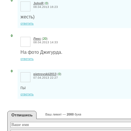
0
JohnR
(
0
)
08.04.2013 16:23
жесть)
ответить
0
Лекс
(
20
)
08.04.2013 14:33
На фото Джигурда.
ответить
0
pietrovskii2013
(
0
)
07.04.2013 22:27
гы
ответить
Отпишись
Ваш лимит —
2000
букв