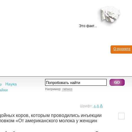
Это факт...
О проекте
Наука
р
Например:
гипноз
айки
A
Шрифт:
A
A
 дойных коров, которым проводились инъекции
ловком «От американского молока у женщин