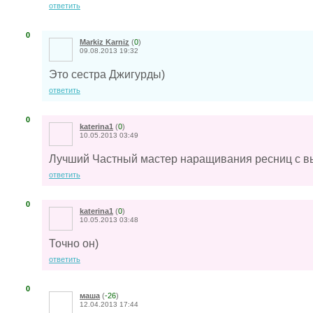
ответить
0
Markiz Karniz
(
0
)
09.08.2013 19:32
Это сестра Джигурды)
ответить
0
katerina1
(
0
)
10.05.2013 03:49
Лучший Частный мастер наращивания ресниц с в
ответить
0
katerina1
(
0
)
10.05.2013 03:48
Точно он)
ответить
0
маша
(
-26
)
12.04.2013 17:44