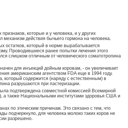
ризнаков, которые и у человека, и у других
л механизм действия бычьего гормона на человека.
ых остатков, который в норме вырабатывается
низму. Проводившиеся ранее попытки лечения этого
ался слишком отличным от человеческого соматотропина
значен для инъекций дойным коровам, - он увеличивает
ения американским агентством FDA еще в 1994 году.
а, который содержится (наряду с естественным) в
пина разрушаются при пастеризации.
, была подтверждена совместной комиссией Всемирной
), а также Национальными институтами здоровья США и
ах по этическим причинам. Это связано с тем, что
ды подчеркнуло, для человека молоко таких коров не
сии разрешено.