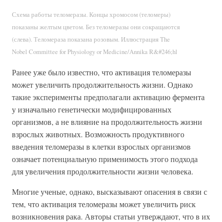
Схема работы теломеразы. Концы хромосом (теломеры)
показаны желтым цветом. Без теломеразы они сокращаются
(слева). Теломераза показана розовым. Иллюстрация The
Nobel Committee for Physiology or Medicine/Annika R&#246;hl
Ранее уже было известно, что активация теломеразы
может увеличить продолжительность жизни. Однако
такие эксперименты предполагали активацию фермента
у изначально генетически модифицированных
организмов, а не влияние на продолжительность жизни
взрослых животных. Возможность продуктивного
введения теломеразы в клетки взрослых организмов
означает потенциальную применимость этого подхода
для увеличения продолжительности жизни человека.
Многие ученые, однако, высказывают опасения в связи с
тем, что активация теломеразы может увеличить риск
возникновения рака. Авторы статьи утверждают, что в их