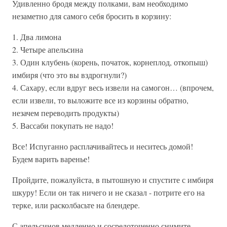
Удивленно бродя между полками, вам необходимо
незаметно для самого себя бросить в корзину:
1. Два лимона
2. Четыре апельсина
3. Один клубень (корень, початок, корнеплод, откопыш)
имбиря (что это вы вздрогнули?)
4. Сахару, если вдруг весь извели на самогон… (впрочем,
если извели, то выложите все из корзины обратно,
незачем переводить продукты)
5. Вассаби покупать не надо!
Все! Испуганно расплачивайтесь и неситесь домой!
Будем варить варенье!
Пройдите, пожалуйста, в пытошную и спустите с имбиря
шкуру! Если он так ничего и не сказал - потрите его на
терке, или расколбасьте на блендере.
С апельсинов медленно и сосредоточенно снимите